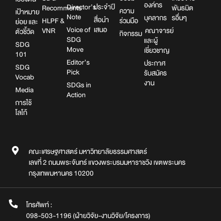
องค์กร
Director’s
ประจำปี
Recomments
พันธมิต
ความ
เป้าหมาย
Note
บุคลากร
รอื่นๆ
สื่อนำ
HLPF &
ร่วมมือ
ย่อย และ
Voice of
เสนอ
VNR
คณาจารย์
ตัวชี้วัด
กิจกรรม
SDG
และผู้
SDG
Move
เชี่ยวชาญ
101
Editor’s
ประกาศ
SDG
Pick
รับสมัคร
Vocab
งาน
SDGs in
Media
Action
การใช้
โลโก้
คณะเศรษฐศาสตร์ มหาวิทยาลัยธรรมศาสตร์
เลขที่ 2 ถนนพระจันทร์ แขวงพระบรมมหาราชวัง เขตพระนคร
กรุงเทพมหานคร 10200
โทรศัพท์ :
098-503-1196 (ฝ่ายวิจัย-งานวิจัย/โครงการ)