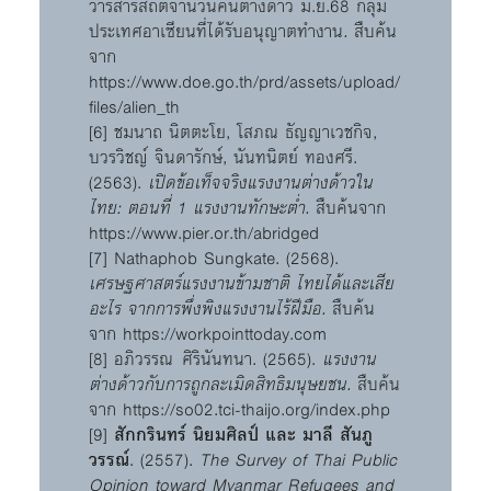
วารสารสถิติจำนวนคนต่างด้าว มิ.ย.68 กลุ่ม
ประเทศอาเซียนที่ได้รับอนุญาตทำงาน
.
สืบค้น
จาก
https://www.doe.go.th/prd/assets/upload/
files/alien_th
[6] ชมนาถ นิตตะโย, โสภณ ธัญญาเวชกิจ,
บวรวิชญ์ จินดารักษ์, นันทนิตย์ ทองศรี.
(2563).
เปิดข้อเท็จจริงแรงงานต่างด้าวใน
ไทย: ตอนที่ 1 แรงงานทักษะต่ำ.
สืบค้นจาก
https://www.pier.or.th/abridged
[7] Nathaphob Sungkate. (2568).
เศรษฐศาสตร์แรงงานข้ามชาติ ไทยได้และเสีย
อะไร จากการพึ่งพิงแรงงานไร้ฝีมือ.
สืบค้น
จาก
https://workpointtoday.com
[8] อภิวรรณ ศิรินันทนา. (2565).
แรงงาน
ต่างด้าวกับการถูกละเมิดสิทธิมนุษยชน.
สืบค้น
จาก
https://so02.tci-thaijo.org/index.php
[9]
สักกรินทร์ นิยมศิลป์ และ มาลี สันภู
วรรณ์
. (2557).
The Survey of Thai Public
Opinion toward Myanmar Refugees and