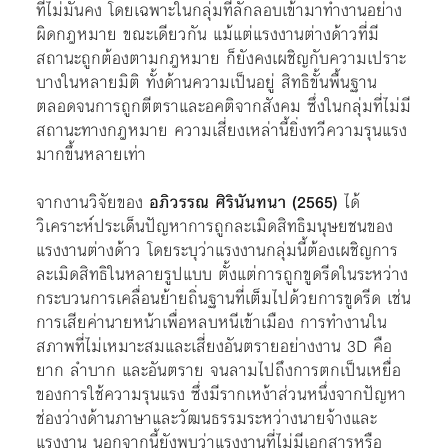
ที่ไม่มั่นคง โดยเฉพาะในกลุ่มที่ลักลอบเข้ามาทำงานอย่าง
ผิดกฎหมาย ขณะเดียวกัน แม้แต่แรงงานต่างด้าวที่มี
สถานะถูกต้องตามกฎหมาย ก็ยังคงเผชิญกับความเปราะ
บางในหลายมิติ ทั้งด้านความเป็นอยู่ สิทธิขั้นพื้นฐาน
ตลอดจนการถูกตีตราและอคติจากสังคม ซึ่งในกลุ่มที่ไม่มี
สถานะทางกฎหมาย ความเสี่ยงเหล่านี้ยิ่งทวีความรุนแรง
มากขึ้นหลายเท่า
จากงานวิจัยของ
อภิวรรณ
ศิรินันทนา (2565)
ได้
วิเคราะห์ประเด็นปัญหาการถูกละเมิดสิทธิมนุษยชนของ
แรงงานต่างด้าว โดยระบุว่าแรงงานกลุ่มนี้ต้องเผชิญการ
ละเมิดสิทธิในหลายรูปแบบ ตั้งแต่การถูกขูดรีดในระหว่าง
กระบวนการเคลื่อนย้ายถิ่นฐานที่เต็มไปด้วยการขูดรีด เช่น
การเสียค่านายหน้าเพื่อหลบหนีเข้าเมือง การทำงานใน
สภาพที่ไม่เหมาะสมและเสี่ยงอันตรายอย่างงาน 3D คือ
ยาก ลำบาก และอันตราย จนลามไปถึงการตกเป็นเหยื่อ
ของการใช้ความรุนแรง ซึ่งมีรากเหง้าส่วนหนึ่งจากปัญหา
ช่องว่างด้านภาษาและวัฒนธรรมระหว่างนายจ้างและ
แรงงาน นอกจากนี้ยังพบว่าแรงงานที่ไม่มีเอกสารหรือ