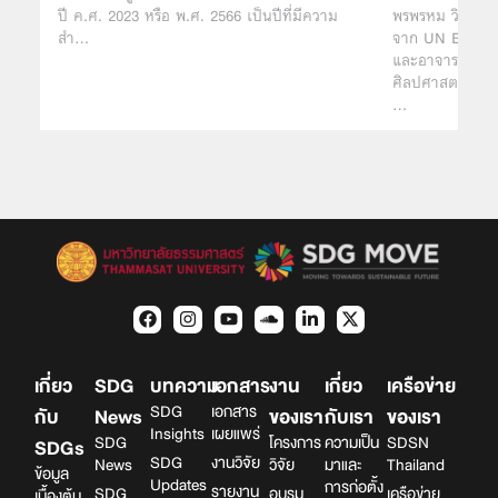
พรพรหม วิกิตเศร
ปี ค.ศ. 2023 หรือ พ.ศ. 2566 เป็นปีที่มีความ
จาก UN Enviro
สำ…
และอาจารย์ด้าน
ศิลปศาสตร์ มหา
…
เกี่ยว
SDG
บทความ
เอกสาร
งาน
เกี่ยว
เครือข่าย
SDG
เอกสาร
กับ
News
ของเรา
กับเรา
ของเรา
Insights
เผยแพร่
SDG
โครงการ
ความเป็น
SDSN
SDGs
SDG
งานวิจัย
News
วิจัย
มาและ
Thailand
ข้อมูล
Updates
การก่อตั้ง
รายงาน
SDG
อบรม
เครือข่าย
เบื้องต้น