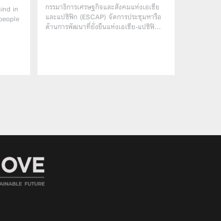
กรรมาธิการเศรษฐกิจและสังคมแห่งเอเชีย
ind in
และแปซิฟิก (ESCAP) จัดการประชุมหารือ
 people
ด้านการพัฒนาที่ยั่งยืนแห่งเอเชีย-แปซิฟิ…