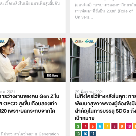
ะเชื้อเพลิงในเมียนมาเพิ่มสูงขึ้นอัน
(ออนไลน์) ‘บทบาทของมหาวิทยาลั
การพัฒนาที่ยั่งยืน 2030’ (Role of
Univers…
าคม 2021
29 มีนาคม 2021
การว่างงานของคน Gen Z ใน
ไม่ทิ้งใครไว้ข้างหลังในคุก: กา
 OECD สูงขึ้นเกือบสองเท่า
พัฒนาสุขภาพของผู้ต้องขังมี
2020 เพราะผลกระทบจากโค
สำคัญในการบรรลุ SDGs ถึง
เป้าหมาย
น มีประชากรในช่วงอายุ Generation