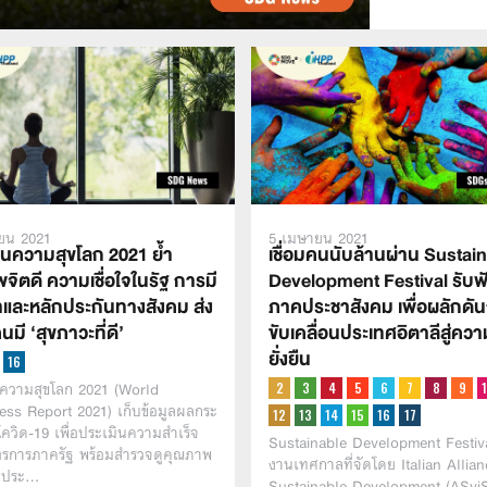
ยน 2021
5 เมษายน 2021
นความสุขโลก 2021 ย้ำ
เชื่อมคนนับล้านผ่าน Sustai
จิตดี ความเชื่อใจในรัฐ การมี
Development Festival รับฟั
และหลักประกันทางสังคม ส่ง
ภาคประชาสังคม เพื่อผลักดั
นมี ‘สุขภาวะที่ดี’
ขับเคลื่อนประเทศอิตาลีสู่คว
ยั่งยืน
ความสุขโลก 2021 (World
ss Report 2021) เก็บข้อมูลผลกระ
วิด-19 เพื่อประเมินความสำเร็จ
Sustainable Development Festiva
รการภาครัฐ พร้อมสำรวจดูคุณภาพ
งานเทศกาลที่จัดโดย Italian Allian
องประ…
Sustainable Development (ASvi