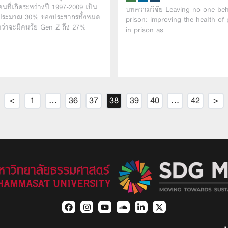
คนที่เกิดระหว่างปี 1997-2009 เป็น
บทความวิจัย Leaving no one beh
ระมาณ 30% ของประชากรทั้งหมด
prison: improving the health of
ว่าจะมีคนวัย Gen Z ถึง 27%
in prison as
<
1
…
36
37
38
39
40
…
42
>