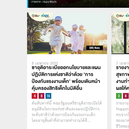
8 เมษายน 2021
7 เมษา
ซาอุดิอาระเบียออกนโยบายและแผน
รายงา
ปฏิบัติการแห่งชาติว่าด้วย ‘การ
สุขภาพ
ป้องกันแรงงานเด็ก’ พร้อมเดินหน้า
งานทำ
คุ้มครองสิทธิเด็กในมิติอื่น
ผลให้ค
ต้นสัปดาห์นี้ คณะรัฐมนตรีซาอุดิอาระเบียได้
รายงาน
อนุมัตินโยบายแห่งชาติและแผนปฏิบัติการ
Happine
ระดับชาติว่าด้วยการป้องกันแรงงานเด็ก
ทบจากโค
โดยอายุขั้นต่ำที่สามารถทำงานได้คื…
ของมาต
ชีวิตข