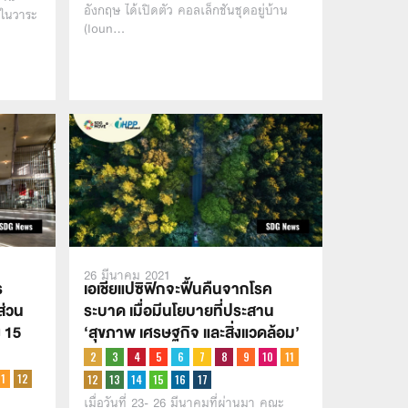
อังกฤษ ได้เปิดตัว คอลเล็กชันชุดอยู่บ้าน
ยในวาระ
(loun…
26 มีนาคม 2021
ร
เอเชียแปซิฟิกจะฟื้นคืนจากโรค
ส่วน
ระบาด เมื่อมีนโยบายที่ประสาน
 15
‘สุขภาพ เศรษฐกิจ และสิ่งแวดล้อม’
เมื่อวันที่ 23- 26 มีนาคมที่ผ่านมา คณะ