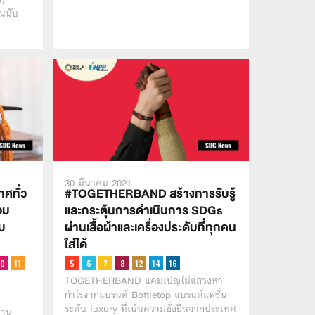
คนนับ
30 มีนาคม 2021
ศทั่ว
#TOGETHERBAND สร้างการรับรู้
วม
และกระตุ้นการดำเนินการ SDGs
ับ
ผ่านเสื้อผ้าและเครื่องประดับที่ทุกคน
ใส่ได้
TOGETHERBAND แคมเปญไม่แสวงหา
กำไรจากแบรนด์ Bottletop แบรนด์แฟชั่น
า
ระดับ luxury ที่เน้นความยั่งยืนจากประเทศ
งาน