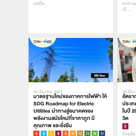
แพร่ใน
อาหารแล
เป็…
30 มีนาคม 2021
29 มีน
มาตรฐานใหม่ของภาคการไฟฟ้า ให้
อัตรา
SDG Roadmap for Electric
ประเทศ
Utilities นำทางสู่อนาคตของ
ในปี 
พลังงานสมัยใหม่ที่ราคาถูก มี
วิด
คุณภาพ และยั่งยืน
ปัจจุบั