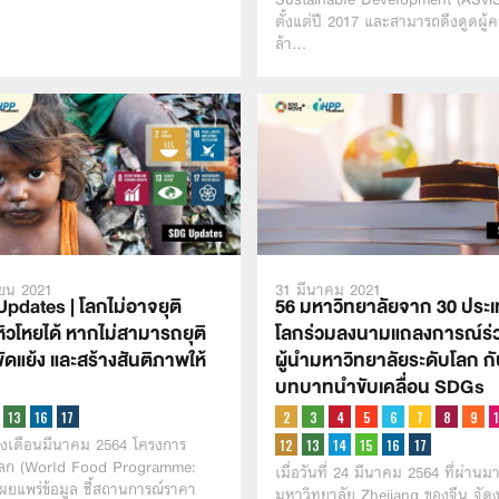
ตั้งแต่ปี 2017 และสามารถดึงดูดผู้
ล้า…
ยน 2021
31 มีนาคม 2021
pdates | โลกไม่อาจยุติ
56 มหาวิทยาลัยจาก 30 ประเท
ิวโหยได้ หากไม่สามารถยุติ
โลกร่วมลงนามแถลงการณ์ร่
ดแย้ง และสร้างสันติภาพให้
ผู้นำมหาวิทยาลัยระดับโลก ก
น
บทบาทนำขับเคลื่อน SDGs
างเดือนมีนาคม 2564 โครงการ
ลก (World Food Programme:
เมื่อวันที่ 24 มีนาคม 2564 ที่ผ่านม
ยแพร่ข้อมูล ชี้สถานการณ์ราคา
มหาวิทยาลัย Zhejiang ของจีน จัด