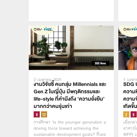
2 เมษายน 2021
1 เมษา
งานวิจัยชี้ คนกลุ่ม Millennials และ
SDG U
Gen Z ในญี่ปุ่น มีพฤติกรรมและ
ความห
life-style ที่คำนึงถึง ‘ความยั่งยืน’
ความขั
มากกว่าคนรุ่นเก่า
เกิดขึ้
การศึกษา ‘Is the younger generation a
เมื่อกล
driving force toward achieving the
อาหารโ
sustainable development goals? ที่เผย
WFP) เผ