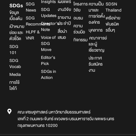
Insights
เผยแพร่
SDG
โครงการ
ความเป็น
SDSN
SDGs
SDG
งานวิจัย
News
วิจัย
มาและ
Thailand
ข้อมูล
Updates
การก่อตั้ง
รายงาน
SDG
อบรม
เครือข่าย
เบื้องต้น
องค์กร
Director’s
ประจำปี
Recomments
พันธมิต
ความ
เป้าหมาย
Note
บุคลากร
รอื่นๆ
สื่อนำ
HLPF &
ร่วมมือ
ย่อย และ
Voice of
เสนอ
VNR
คณาจารย์
ตัวชี้วัด
กิจกรรม
SDG
และผู้
SDG
Move
เชี่ยวชาญ
101
Editor’s
ประกาศ
SDG
Pick
รับสมัคร
Vocab
งาน
SDGs in
Media
Action
การใช้
โลโก้
คณะเศรษฐศาสตร์ มหาวิทยาลัยธรรมศาสตร์
เลขที่ 2 ถนนพระจันทร์ แขวงพระบรมมหาราชวัง เขตพระนคร
กรุงเทพมหานคร 10200