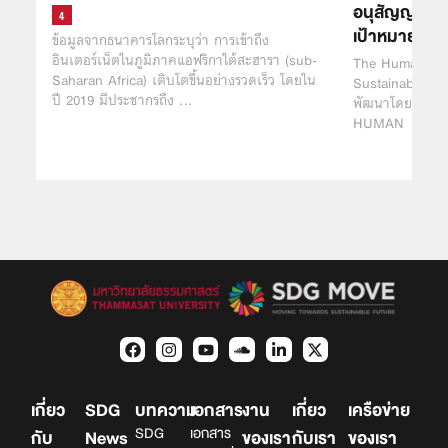
อนุสัญญาเหล่า
เป้าหมายใดบ้
ข้อมูลจากธนาคารโลกระบุว่า การเข้าถึง
อินเตอร์เน็ตในภูมิภาคแอฟริกาใต้สะฮารา (sub-
The Human Rig
Saharan Africa) เติบโตขึ้นอย่างรวดเร็ว โดยใน
Sustainable Dev
ปี 2019 มีประชากรถึง …
พัฒนาโดย THE
HUMAN
เกี่ยว
SDG
บทความ
เอกสาร
งาน
เกี่ยว
เครือข่าย
SDG
เอกสาร
กับ
News
ของเรา
กับเรา
ของเรา