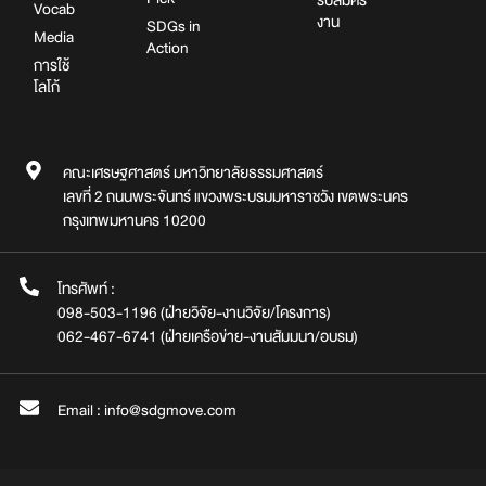
รับสมัคร
Vocab
งาน
SDGs in
Media
Action
การใช้
โลโก้
คณะเศรษฐศาสตร์ มหาวิทยาลัยธรรมศาสตร์
เลขที่ 2 ถนนพระจันทร์ แขวงพระบรมมหาราชวัง เขตพระนคร
กรุงเทพมหานคร 10200
โทรศัพท์ :
098-503-1196 (ฝ่ายวิจัย-งานวิจัย/โครงการ)
062-467-6741 (ฝ่ายเครือข่าย-งานสัมมนา/อบรม)
Email : info@sdgmove.com