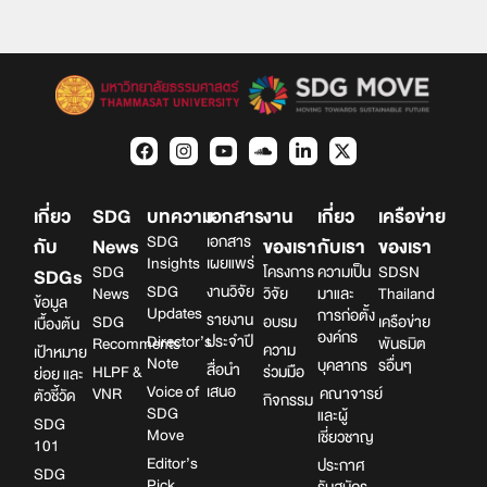
เกี่ยว
SDG
บทความ
เอกสาร
งาน
เกี่ยว
เครือข่าย
SDG
เอกสาร
กับ
News
ของเรา
กับเรา
ของเรา
Insights
เผยแพร่
SDG
โครงการ
ความเป็น
SDSN
SDGs
SDG
งานวิจัย
News
วิจัย
มาและ
Thailand
ข้อมูล
Updates
การก่อตั้ง
รายงาน
SDG
อบรม
เครือข่าย
เบื้องต้น
องค์กร
Director’s
ประจำปี
Recomments
พันธมิต
ความ
เป้าหมาย
Note
บุคลากร
รอื่นๆ
สื่อนำ
HLPF &
ร่วมมือ
ย่อย และ
Voice of
เสนอ
VNR
คณาจารย์
ตัวชี้วัด
กิจกรรม
SDG
และผู้
SDG
Move
เชี่ยวชาญ
101
Editor’s
ประกาศ
SDG
Pick