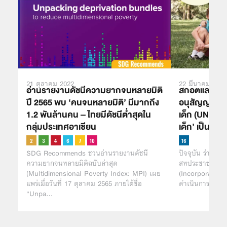
21 ตุลาคม 2022
22 มีนาคม 2021
อ่านรายงานดัชนีความยากจนหลายมิติ
สกอตแลนด์เด
ปี 2565 พบ ‘คนจนหลายมิติ’ มีมากถึง
อนุสัญญาสหปร
1.2 พันล้านคน – ไทยมีดัชนีต่ำสุดใน
เด็ก (UNCRC)
กลุ่มประเทศอาเซียน
เด็ก’ เป็นวาร
SDG Recommends ชวนอ่านรายงานดัชนี
ปัจจุบัน ร่าง พ
ความยากจนหลายมิติฉบับล่าสุด
สหประชาชาติว่า
(Multidimensional Poverty Index: MPI) เผย
(Incorporation)
แพร่เมื่อวันที่ 17 ตุลาคม 2565 ภายใต้ชื่อ
ดำเนินการมาตั้
“Unpa…