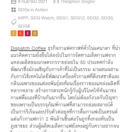
8 กันยายน 2021
Thiraphon Singlor
SDGs in Action
IHPP
,
SDG Watch
,
SDG1
,
SDG12
,
SDG2
,
SDG5
,
SDG8
Dispatch Coffee
ธุรกิจกาแฟคราฟท์คั่วในแคนาดา ที่นำ
แนวคิดความยั่งยืนใส่ลงไปในการจัดหาเมล็ดกาแฟจาก
แหล่งผลิตของเกษตรกรรายย่อยใน 50 ประเทศกำลัง
พัฒนาซึ่งมักเผชิญกับการค้าที่ไม่เป็นธรรม มาผสมผสาน
กับการใช้เทคโนโลยีพัฒนาเครื่องคั่วกาแฟที่ดึงรสชาติและ
กลิ่นเฉพาะของแต่ละพันธุ์สะท้อนเรื่องราวของแหล่งผลิตที่
หลากหลาย สร้างการตระหนักรู้กับผู้บริโภคให้หันมาชง
กาแฟดื่มเองที่บ้านกันมากขึ้น โดยไม่ต้องกังวลกับปัญหา
ขยะเพราะเป็นบรรจุภัณฑ์กาแฟที่สามารถย่อยสลายได้
เป็นการริเริ่มและปรับตัวต่อยุคที่การดื่มกาแฟเป็นเทรนด์
แต่แก้วกาแฟกว่า 2 พันล้านชิ้นต่อวันถูกทิ้งกองทับเป็น
ภูเขาขยะ ส่วนผู้ผลิตเมล็ดกาแฟยังคงอยู่กับความยากจน