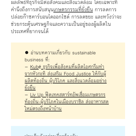
ผลลัพธ์ที่ธุรกิจมีต่อสังคมและสิ่งแวดล้อม โดยเฉพาะที่
คำนึงถึงการสนับสนุน
เกษตรกรรมที่ยั่งยืน
การลดการ
ปล่อยก๊าซคาร์บอนไดออกไซด์ การลดขยะ และหวังว่าจะ
ช่วยกระตุ้นเศรษฐกิจและความเป็นอยู่ของผู้ผลิตใน
ประเทศที่ยากจนได้
● อ่านบทความเกี่ยวกับ sustainable
business ที่:
–
Kub
ธุรกิจเพื่อสังคมที่ผลิตไอศกรีมทำ
é
จากหัวกะทิ ส่งเสริม Food Justice ให้กับผู้
ผลิตท้องถิ่น ผู้บริโภค และสิ่งแวดล้อมอย่าง
ยั่งยืน
–
Liv Up ฟู๊ดเทคสตาร์ทอัพเชื่อมเกษตรกร
ท้องถิ่น-ผู้บริโภคในเมืองบราซิล ส่งอาหารสด
ใหม่ตรงถึงหน้าบ้าน