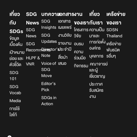
เกี่ยว
SDG
บทความ
เอกสาร
งาน
เกี่ยว
เครือข่าย
SDG
เอกสาร
กับ
News
ของเรา
กับเรา
ของเรา
Insights
เผยแพร่
SDG
โครงการ
ความเป็น
SDSN
SDGs
SDG
งานวิจัย
News
วิจัย
มาและ
Thailand
ข้อมูล
Updates
การก่อตั้ง
รายงาน
SDG
อบรม
เครือข่าย
เบื้องต้น
องค์กร
Director’s
ประจำปี
Recomments
พันธมิต
ความ
เป้าหมาย
Note
บุคลากร
รอื่นๆ
สื่อนำ
HLPF &
ร่วมมือ
ย่อย และ
Voice of
เสนอ
VNR
คณาจารย์
ตัวชี้วัด
กิจกรรม
SDG
และผู้
SDG
Move
เชี่ยวชาญ
101
Editor’s
ประกาศ
SDG
Pick
รับสมัคร
Vocab
งาน
SDGs in
Media
Action
การใช้
โลโก้