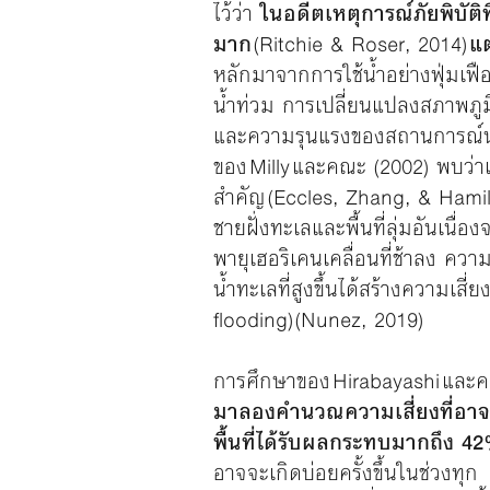
ไว้ว่า
ในอดีตเหตุการณ์ภัยพิบัติที
มาก
(Ritchie & Roser, 2014)
แต
หลักมาจากการใช้น้ำอย่างฟุ่มเฟือ
น้ำท่วม การเปลี่ยนแปลงสภาพภูมิ
และความรุนแรงของสถานการณ์น้ำท
ของ Milly และคณะ (2002) พบว่าเ
สำคัญ (Eccles, Zhang, & Hamil
ชายฝั่งทะเลและพื้นที่ลุ่มอันเน
พายุเฮอริเคนเคลื่อนที่ช้าลง คว
น้ำทะเลที่สูงขึ้นได้สร้างความเส
flooding) (Nunez, 2019)
การศึกษาของ Hirabayashi และค
มาลองคำนวณความเสี่ยงที่อาจจ
พื้นที่ได้รับผลกระทบมากถึง 
อาจจะเกิดบ่อยครั้งขึ้นในช่วงท