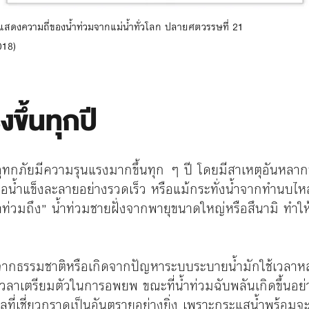
ี่แสดงความถี่ของน้ำท่วมจากแม่น้ำทั่วโลก ปลายศตวรรษที่ 21
018)
งขึ้นทุกปี
อุทกภัยมีความรุนแรงมากขึ้นทุก ๆ ปี โดยมีสาเหตุอันหล
ือน้ำแข็งละลายอย่างรวดเร็ว หรือแม้กระทั่งน้ำจากทำนบไหลเ
บน้ำท่วมถึง” น้ำท่วมชายฝั่งจากพายุขนาดใหญ่หรือสึนามิ ทำให
ดจากธรรมชาติหรือเกิดจากปัญหาระบบระบายน้ำมักใช้เวลาหลาย
ีเวลาเตรียมตัวในการอพยพ ขณะที่น้ำท่วมฉับพลันเกิดขึ้นอย่
หลที่เชี่ยวกราดเป็นอันตรายอย่างยิ่ง เพราะกระแสน้ำพร้อมจ