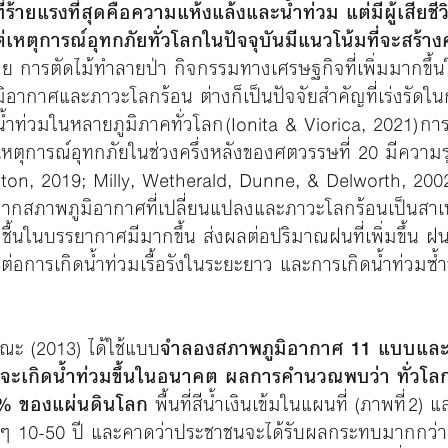
่ร้ายแรงที่สุดคือความแห้งแล้งและน้ำท่วม แต่มีผู้เสียชีว
่เหตุการณ์อุทกภัยทั่วโลกในปัจจุบันมีแนวโน้มที่จะสร้
ย การตัดไม้ทำลายป่า กิจกรรมทางเศรษฐกิจที่เพิ่มมากขึ้นในพ
อากาศและภาวะโลกร้อน ต่างก็เป็นปัจจัยสำคัญที่เร่งรัดใน
่วมในหลายภูมิภาคทั่วโลก (Ionita & Viorica, 2021) กา
หตุการณ์อุทกภัยในช่วงครึ่งหลังของศตวรรษที่ 20 มีความรุน
ton, 2019; Milly, Wetherald, Dunne, & Delworth, 2002)
ื่องจากสภาพภูมิอากาศที่เปลี่ยนแปลงและภาวะโลกร้อนเป็นสาเ
ามชื้นในบรรยากาศมีมากขึ้น ส่งผลต่อปริมาณฝนที่เพิ่มขึ้น
ี่ยงต่อการเกิดน้ำท่วมเรื้อรังในระยะยาว และการเกิดน้ำท่วม
ณะ (2013) ได้ใช้แบบ
จำลองสภาพภูมิอากาศ 11 แบบและข้
ะเกิดน้ำท่วมขึ้นในอนาคต ผลการคำนวณพบว่า ทั่วโลกจ
42% ของแผ่นดินโลก
พื้นที่สีน้ำเงินเข้มในแผนที่ (ภาพที่ 2)
ุก ๆ 10-50 ปี และคาดว่าประชาชนจะได้รับผลกระทบมากกว่า