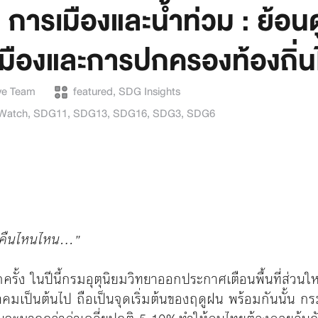
 การเมืองและน้ำท่วม : ย้อน
เมืองและการปกครองท้องถิ่
e Team
featured
,
SDG Insights
Watch
,
SDG11
,
SDG13
,
SDG16
,
SDG3
,
SDG6
่าคืนไหนไหน…”
รั้ง ในปีนี้กรมอุตุนิยมวิทยาออกประกาศเตือนพื้นที่ส่วน
ภาคมเป็นต้นไป ถือเป็นจุดเริ่มต้นของฤดูฝน พร้อมกันนั้น กร