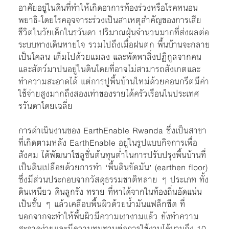
อาศัยอยู่ในดินที่ทำให้เกิดอาการท้องร่วงหรือโรคหนอน
พยาธิ-โดยโรคอุจจาระร่วงเป็นสาเหตุสำคัญของการเสีย
ชีวิตในวัยเด็กในรวันดา ปริมาณฝุ่นจำนวนมากที่ส่งผลต่อ
ระบบทางเดินหายใจ รวมไปถึงเมื่อฝนตก พื้นบ้านจะกลาย
เป็นโคลน เต็มไปด้วยแมลง และพัดพาสิ่งปฏิกูลจากคน
และสัตว์มาปนอยู่ในดินโดยที่อาจไม่สามารถสังเกตและ
ทำความสะอาดได้ แต่การปูพื้นบ้านใหม่ด้วยคอนกรีตมีค่า
ใช้จ่ายสูงมากถึงสองเท่าของรายได้ครัวเรือนในประเทศ
รวันดาโดยเฉลี่ย
การดำเนินงานของ EarthEnable Rwanda ซึ่งเป็นสาขา
ที่เกิดตามหลัง EarthEnable อยู่ในรูปแบบกิจการเพื่อ
สังคม ได้พัฒนาโซลูชั่นต้นทุนต่ำในการปรับปรุงพื้นบ้านที่
เป็นดินเปลือยด้วยการทำ ‘พื้นดินขัดมัน’ (earthen floor)
ซึ่งมีส่วนประกอบจากวัสดุธรรมชาติหลาย ๆ ประเภท ทั้ง
ดินเหนียว ดินลูกรัง ทราย ที่หาได้จากในท้องถิ่นอัดแน่น
เป็นชั้น ๆ แล้วเคลือบพื้นผิวด้วยน้ำมันแฟล็กซีด ที่
นอกจากจะทำให้พื้นผิวมีความเงางามแล้ว ยังทำความ
สะอาดง่ายและมีความทนทานต่อการใช้งานได้นานถึง 10-