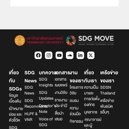
เกี่ยว
SDG
บทความ
เอกสาร
งาน
เกี่ยว
เครือข่าย
SDG
เอกสาร
กับ
News
ของเรา
กับเรา
ของเรา
Insights
เผยแพร่
SDG
โครงการ
ความเป็น
SDSN
SDGs
SDG
งานวิจัย
News
วิจัย
มาและ
Thailand
ข้อมูล
Updates
การก่อตั้ง
รายงาน
SDG
อบรม
เครือข่าย
เบื้องต้น
องค์กร
Director’s
ประจำปี
Recomments
พันธมิต
ความ
เป้าหมาย
Note
บุคลากร
รอื่นๆ
สื่อนำ
HLPF &
ร่วมมือ
ย่อย และ
Voice of
เสนอ
VNR
คณาจารย์
ตัวชี้วัด
กิจกรรม
SDG
และผู้
SDG