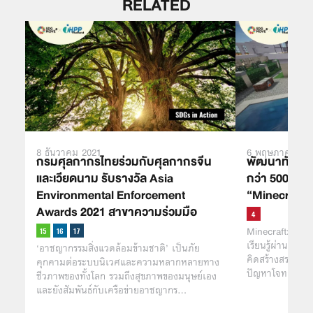
RELATED
8 ธันวาคม 2021
6 พฤษภาคม 20
กรมศุลกากรไทยร่วมกับศุลกากรจีน
พัฒนาทักษะแล
และเวียดนาม รับรางวัล Asia
กว่า 500 บทเ
Environmental Enforcement
“Minecraft: 
Awards 2021 สาขาความร่วมมือ
Minecraft: Edu
เรียนรู้ผ่านเกมช
‘อาชญากรรมสิ่งแวดล้อมข้ามชาติ’ เป็นภัย
คิดสร้างสรรค์ ก
คุกคามต่อระบบนิเวศและความหลากหลายทาง
ปัญหาโจทย์และ
ชีวภาพของทั้งโลก รวมถึงสุขภาพของมนุษย์เอง
และยังสัมพันธ์กับเครือข่ายอาชญากร…