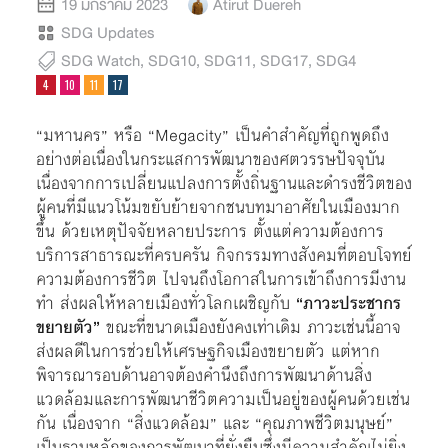
19 มกราคม 2023
Atirut Duereh
SDG Updates
SDG Watch
,
SDG10
,
SDG11
,
SDG17
,
SDG4
“มหานคร” หรือ “Megacity” เป็นคำสำคัญที่ถูกพูดถึง
อย่างต่อเนื่องในกระแสการพัฒนาของศตวรรษปัจจุบัน
เนื่องจากการเปลี่ยนแปลงการตั้งถิ่นฐานและดำรงชีวิตของ
ผู้คนที่มีแนวโน้มขยับย้ายจากชนบทมาอาศัยในเมืองมาก
ขึ้น ด้วยเหตุปัจจัยหลายประการ ตั้งแต่ความต้องการ
บริการสาธารณะที่ครบครัน กิจกรรมทางสังคมที่ตอบโจทย์
ความต้องการชีวิต ไปจนถึงโอกาสในการเข้าถึงการมีงาน
ทำ ส่งผลให้หลายเมืองทั่วโลกเผชิญกับ
“ภาวะประชากร
ขยายตัว”
ขณะที่ขนาดเมืองยังคงเท่าเดิม ภาวะเช่นนี้อาจ
ส่งผลดีในการช่วยให้เศรษฐกิจเมืองขยายตัว แต่หาก
พิจารณารอบด้านอาจต้องคำนึงถึงการพัฒนาด้านสิ่ง
แวดล้อมและการพัฒนาชีวิตความเป็นอยู่ของผู้คนด้วยเช่น
กัน เนื่องจาก “สิ่งแวดล้อม” และ “คุณภาพชีวิตมนุษย์”
เป็นฐานหลักของการพัฒนาที่ยั่งยืนซึ่งมีความสำคัญไม่ยิ่ง