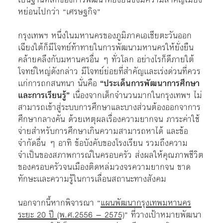
หย่อนไปกว่า “เศรษฐกิจ”
กรุงเทพฯ หนึ่งในมหานครของภูมิภาคเอเชียตะวันออก
เฉียงใต้ก็มีโจทย์ท้าทายในการพัฒนามหานครให้ยั่งยืน
คล้ายคลึงกับมหานครอื่น ๆ ทั่วโลก อย่างไรก็ดีภายใต้
โจทย์ใหญ่ดังกล่าว มีโจทย์ย่อยที่สำคัญเเละเร่งด่วนที่ควร
เเก่การถกสนทนา นั่นคือ
“ประเด็นการพัฒนาการศึกษา
และการเรียนรู้”
เนื่องจากเด็กจำนวนมากในกรุงเทพฯ ไม่
สามารถเข้าสู่ระบบการศึกษาและบางส่วนต้องออกจาการ
ศึกษากลางคัน ด้วยเหตุผลเรื่องความยากจน ภาระค่าใช้
จ่ายสำหรับการศึกษาเกินความสามารถหาได้ และข้อ
จำกัดอื่น ๆ อาทิ ข้อบังคับของโรงเรียน รวมถึงความ
จำเป็นของสภาพการณ์ในครอบครัว ส่งผลให้คุณภาพชีวิต
ของครอบครัวจนเมืองติดหล่มวงจรความยากจน ขาด
ทักษะเเละความรู้ในการเลื่อนสถานะทางสังคม
นอกจากนี้หากพิจารณา “
แผนพัฒนากรุงเทพมหานคร
ระยะ 20 ปี (พ.ศ.2556 – 2575)
” ที่วางเป้าหมายพัฒนา