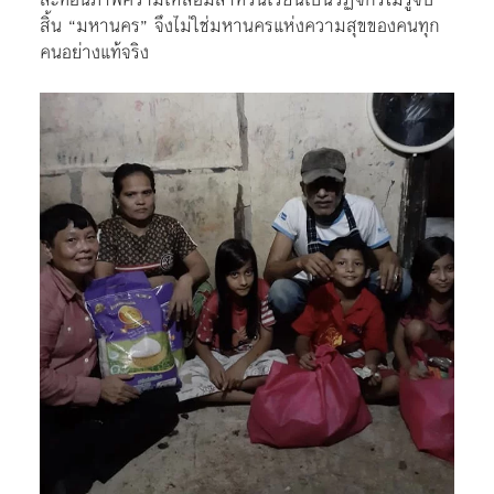
สิ้น “มหานคร” จึงไม่ใช่มหานครแห่งความสุขของคนทุก
คนอย่างแท้จริง