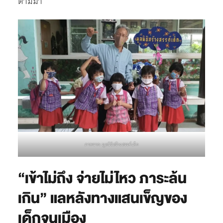
ตามมา
ภาพจาก: มูลนิธิสร้างสรรค์เด็ก
“เข้าไม่ถึง จ่ายไม่ไหว ภาระล้น
เกิน” แลหลังทางแสนเข็ญของ
เด็กจนเมือง