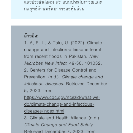
และประชาสังคม สร้างบนประสบการณ์และ
กลยุทธ์ด้านทรัพยากรของหุ้นส่วน
อ้างอิง
:
1. A, P. L., & Tatu, U. (2022). Climate
change and infections: lessons learnt
from recent floods in Pakistan.
New
Microbes New Infect
, 49-50, 101052.
2. Centers for Disease Control and
Prevention. (n.d.).
Climate change and
infectious diseases
. Retrieved December
5, 2023, from
https://www.cdc.gov/ncezid/what-we-
do/climate-change-and-infectious-
diseases/index.html
3. Climate and Health Alliance. (n.d.).
Climate Change and Food Safety
.
Retrieved December 7, 2023, from