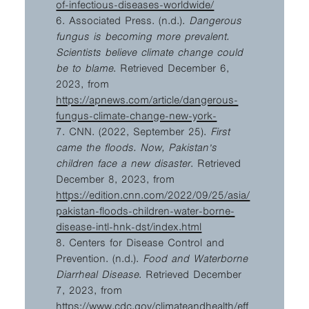
of-infectious-diseases-worldwide/
6. Associated Press. (n.d.).
Dangerous
fungus is becoming more prevalent.
Scientists believe climate change could
be to blame
. Retrieved December 6,
2023, from
https://apnews.com/article/dangerous-
fungus-climate-change-new-york-
7. CNN. (2022, September 25).
First
came the floods. Now, Pakistan’s
children face a new disaster
. Retrieved
December 8, 2023, from
https://edition.cnn.com/2022/09/25/asia/
pakistan-floods-children-water-borne-
disease-intl-hnk-dst/index.html
8. Centers for Disease Control and
Prevention. (n.d.).
Food and Waterborne
Diarrheal Disease
. Retrieved December
7, 2023, from
https://www.cdc.gov/climateandhealth/eff