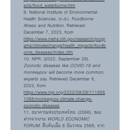
ects/food_waterborne.htm
9. National Institute of Environmental
Health Sciences. (n.d.).
Foodborne
Illness and Nutrition
. Retrieved
December 7, 2023, from
https://www.niehs.nih.gov/research/progr
ams/climatechange/health_impacts/foodb
orne_diseases/index.cfm
10. NPR. (2022, September 29).
Zoonotic diseases like COVID-19 and
monkeypox will become more common,
experts say
. Retrieved December 8,
2023, from
https://www.npr.org/2022/09/29/111956
1088/monkeypox-climate-change-
zoonotic-diseases
11. ธนาคารแห่งประเทศไทย. (2566).
ของ
ฝากจากงาน WORLD ECONOMIC
FORUM
. สืบค้นเมื่อ 6 ธันวาคม 2566, จาก