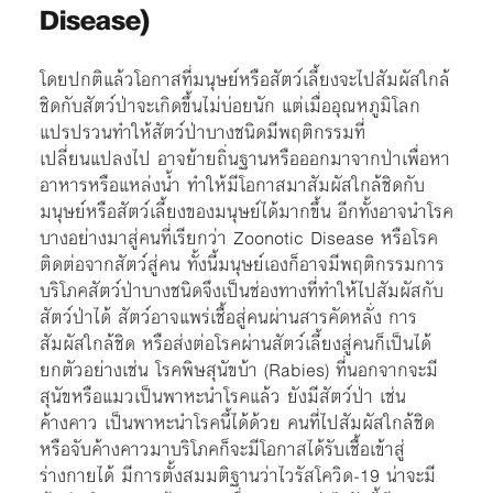
Disease)
โดยปกติแล้วโอกาสที่มนุษย์หรือสัตว์เลี้ยงจะไปสัมผัสใกล้
ชิดกับสัตว์ป่าจะเกิดขึ้นไม่บ่อยนัก แต่เมื่ออุณหภูมิโลก
แปรปรวนทำให้สัตว์ป่าบางชนิดมีพฤติกรรมที่
เปลี่ยนแปลงไป อาจย้ายถิ่นฐานหรือออกมาจากป่าเพื่อหา
อาหารหรือแหล่งน้ำ ทำให้มีโอกาสมาสัมผัสใกล้ชิดกับ
มนุษย์หรือสัตว์เลี้ยงของมนุษย์ได้มากขึ้น อีกทั้งอาจนำโรค
บางอย่างมาสู่คนที่เรียกว่า Zoonotic Disease หรือโรค
ติดต่อจากสัตว์สู่คน ทั้งนี้มนุษย์เองก็อาจมีพฤติกรรมการ
บริโภคสัตว์ป่าบางชนิดจึงเป็นช่องทางที่ทำให้ไปสัมผัสกับ
สัตว์ป่าได้ สัตว์อาจแพร่เชื้อสู่คนผ่านสารคัดหลั่ง การ
สัมผัสใกล้ชิด หรือส่งต่อโรคผ่านสัตว์เลี้ยงสู่คนก็เป็นได้
ยกตัวอย่างเช่น โรคพิษสุนัขบ้า (Rabies) ที่นอกจากจะมี
สุนัขหรือแมวเป็นพาหะนำโรคแล้ว ยังมีสัตว์ป่า เช่น
ค้างคาว เป็นพาหะนำโรคนี้ได้ด้วย คนที่ไปสัมผัสใกล้ชิด
หรือจับค้างคาวมาบริโภคก็จะมีโอกาสได้รับเชื้อเข้าสู่
ร่างกายได้ มีการตั้งสมมติฐานว่าไวรัสโควิด-19 น่าจะมี