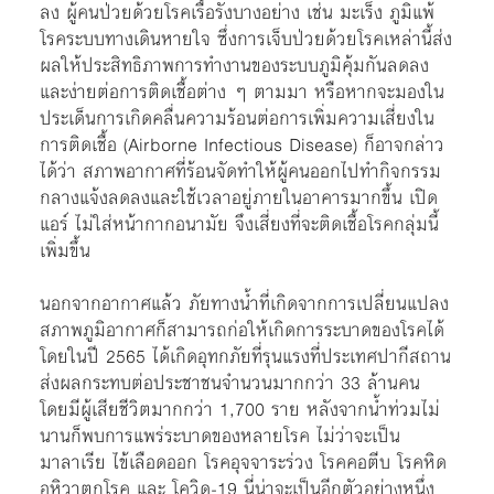
ลง ผู้คนป่วยด้วยโรคเรื้อรังบางอย่าง เช่น มะเร็ง ภูมิแพ้
โรคระบบทางเดินหายใจ ซึ่งการเจ็บป่วยด้วยโรคเหล่านี้ส่ง
ผลให้ประสิทธิภาพการทำงานของระบบภูมิคุ้มกันลดลง
และง่ายต่อการติดเชื้อต่าง ๆ ตามมา หรือหากจะมองใน
ประเด็นการเกิดคลื่นความร้อนต่อการเพิ่มความเสี่ยงใน
การติดเชื้อ (Airborne Infectious Disease) ก็อาจกล่าว
ได้ว่า สภาพอากาศที่ร้อนจัดทำให้ผู้คนออกไปทำกิจกรรม
กลางแจ้งลดลงและใช้เวลาอยู่ภายในอาคารมากขึ้น เปิด
แอร์ ไม่ใส่หน้ากากอนามัย จึงเสี่ยงที่จะติดเชื้อโรคกลุ่มนี้
เพิ่มขึ้น
นอกจากอากาศแล้ว ภัยทางน้ำที่เกิดจากการเปลี่ยนแปลง
สภาพภูมิอากาศก็สามารถก่อให้เกิดการระบาดของโรคได้
โดยในปี 2565 ได้เกิดอุทกภัยที่รุนแรงที่ประเทศปากีสถาน
ส่งผลกระทบต่อประชาชนจำนวนมากกว่า 33 ล้านคน
โดยมีผู้เสียชีวิตมากกว่า 1,700 ราย หลังจากน้ำท่วมไม่
นานก็พบการแพร่ระบาดของหลายโรค ไม่ว่าจะเป็น
มาลาเรีย ไข้เลือดออก โรคอุจจาระร่วง โรคคอตีบ โรคหิด
อหิวาตกโรค และ โควิด-19 นี่น่าจะเป็นอีกตัวอย่างหนึ่ง