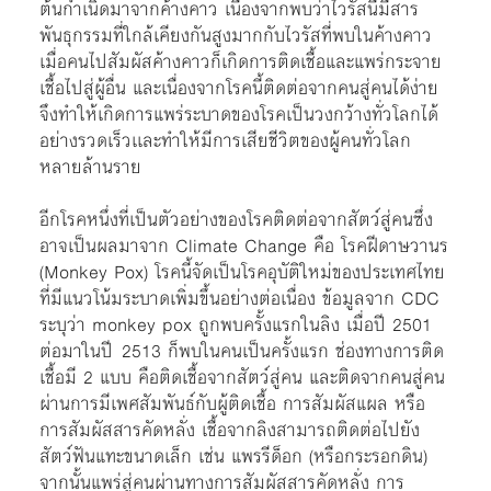
ต้นกำเนิดมาจากค้างคาว เนื่องจากพบว่าไวรัสนี้มีสาร
พันธุกรรมที่ใกล้เคียงกันสูงมากกับไวรัสที่พบในค้างคาว
เมื่อคนไปสัมผัสค้างคาวก็เกิดการติดเชื้อและแพร่กระจาย
เชื้อไปสู่ผู้อื่น และเนื่องจากโรคนี้ติดต่อจากคนสู่คนได้ง่าย
จึงทำให้เกิดการแพร่ระบาดของโรคเป็นวงกว้างทั่วโลกได้
อย่างรวดเร็วเเละทำให้มีการเสียชีวิตของผู้คนทั่วโลก
หลายล้านราย
อีกโรคหนึ่งที่เป็นตัวอย่างของโรคติดต่อจากสัตว์สู่คนซึ่ง
อาจเป็นผลมาจาก Climate Change คือ โรคฝีดาษวานร
(Monkey Pox) โรคนี้จัดเป็นโรคอุบัติใหม่ของประเทศไทย
ที่มีแนวโน้มระบาดเพิ่มขึ้นอย่างต่อเนื่อง ข้อมูลจาก CDC
ระบุว่า monkey pox ถูกพบครั้งแรกในลิง เมื่อปี 2501
ต่อมาในปี 2513 ก็พบในคนเป็นครั้งแรก ช่องทางการติด
เชื้อมี 2 แบบ คือติดเชื้อจากสัตว์สู่คน และติดจากคนสู่คน
ผ่านการมีเพศสัมพันธ์กับผู้ติดเชื้อ การสัมผัสแผล หรือ
การสัมผัสสารคัดหลั่ง เชื้อจากลิงสามารถติดต่อไปยัง
สัตว์ฟันแทะขนาดเล็ก เช่น แพรรีด็อก (หรือกระรอกดิน)
จากนั้นแพร่สู่คนผ่านทางการสัมผัสสารคัดหลั่ง การ