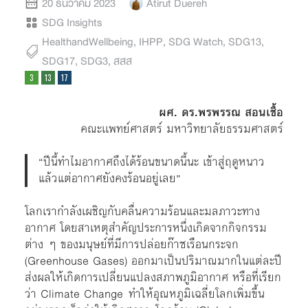
20 ธันวาคม 2023
Atirut Duereh
SDG Insights
HealthandWellbeing
,
IHPP
,
SDG Watch
,
SDG13
,
SDG17
,
SDG3
,
สสส
ผศ. ดร.พรพรรณ สอนเชื้อ
คณะเเพทย์ศาสตร์ มหาวิทยาลัยธรรมศาสตร์
“ปีนี้ทำไมอากาศถึงได้ร้อนขนาดนี้นะ เข้าสู่ฤดูหนาว
แล้วแต่อากาศยังคงร้อนอยู่เลย”
โลกเรากำลังเผชิญกับคลื่นความร้อนและมลภาวะทาง
อากาศ โดยสาเหตุสำคัญประการหนึ่งเกิดจากกิจกรรม
ต่าง ๆ ของมนุษย์ที่มีการปล่อยก๊าซเรือนกระจก
(Greenhouse Gases) ออกมาเป็นปริมาณมากในแต่ละปี
ส่งผลให้เกิดการเปลี่ยนแปลงสภาพภูมิอากาศ หรือที่เรียก
ว่า Climate Change ทำให้อุณหภูมิเฉลี่ยโลกเพิ่มขึ้น