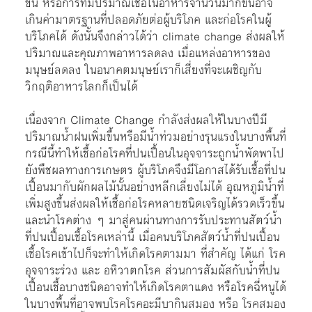
ขึ้น หรือการที่มีปริมาณเชื้อในอาหารจำนวนมากขึ้นอาจ
เกินค่ามาตรฐานที่ปลอดภัยต่อผู้บริโภค และก่อโรคในผู้
บริโภคได้ ดังนั้นจึงกล่าวได้ว่า climate change ส่งผลให้
ปริมาณและคุณภาพอาหารลดลง เมื่อแหล่งอาหารของ
มนุษย์ลดลง ในอนาคตมนุษย์เราก็เสี่ยงที่จะเผชิญกับ
วิกฤติอาหารโลกก็เป็นได้
เนื่องจาก Climate Change กำลังส่งผลให้ในบางปีมี
ปริมาณน้ำฝนเพิ่มขึ้นหรือมีน้ำท่วมอย่างรุนแรงในบางพื้นที่
กรณีนี้ทำให้เชื้อก่อโรคที่ปนเปื้อนในอุจจาระถูกน้ำพัดพาไป
ยังพืชผลทางการเกษตร ผู้บริโภคจึงมีโอกาสได้รับเชื้อที่ปน
เปื้อนมากับผักผลไม้นั้นอย่างหลีกเลี่ยงไม่ได้ อุณหภูมิน้ำที่
เพิ่มสูงขึ้นส่งผลให้เชื้อก่อโรคหลายชนิดเจริญได้รวดเร็วขึ้น
และนำโรคต่าง ๆ มาสู่คนผ่านทางการรับประทานสัตว์น้ำ
ที่ปนเปื้อนเชื้อโรคเหล่านี้ เมื่อคนบริโภคสัตว์น้ำที่ปนเปื้อน
เชื้อโรคเข้าไปก็จะทำให้เกิดโรคตามมา ที่สำคัญ ได้แก่ โรค
อุจจาระร่วง และ อหิวาตกโรค ส่วนการสัมผัสกับน้ำที่ปน
เปื้อนเชื้อบางชนิดอาจทำให้เกิดโรคตาแดง หรือโรคฉี่หนูได้
ในบางพื้นที่อาจพบโรคโรคอะมีบากินสมอง หรือ โรคสมอง