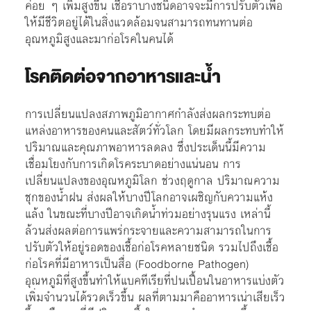
ค่อย ๆ เพิ่มสูงขึ้น เชื้อราบางชนิดอาจจะมีการปรับตัวเพื่อ
ให้มีชีวิตอยู่ได้ในสิ่งแวดล้อมจนสามารถทนทานต่อ
อุณหภูมิสูงและมาก่อโรคในคนได้
โรคติดต่อจากอาหารและน้ำ
การเปลี่ยนแปลงสภาพภูมิอากาศกำลังส่งผลกระทบต่อ
แหล่งอาหารของคนและสัตว์ทั่วโลก โดยมีผลกระทบทำให้
ปริมาณและคุณภาพอาหารลดลง ซึ่งประเด็นนี้มีความ
เชื่อมโยงกับการเกิดโรคระบาดอย่างแน่นอน การ
เปลี่ยนแปลงของอุณหภูมิโลก ช่วงฤดูกาล ปริมาณความ
ชุกของน้ำฝน ส่งผลให้บางปีโลกอาจเผชิญกับความแห้ง
แล้ง ในขณะที่บางปีอาจเกิดน้ำท่วมอย่างรุนแรง เหล่านี้
ล้วนส่งผลต่อการแพร่กระจายและความสามารถในการ
ปรับตัวให้อยู่รอดของเชื้อก่อโรคหลายชนิด รวมไปถึงเชื้อ
ก่อโรคที่มีอาหารเป็นสื่อ (Foodborne Pathogen)
อุณหภูมิที่สูงขึ้นทำให้แบคทีเรียที่ปนเปื้อนในอาหารแบ่งตัว
เพิ่มจำนวนได้รวดเร็วขึ้น ผลที่ตามมาคืออาหารเน่าเสียเร็ว