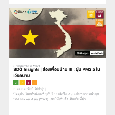
8 พฤษภาคม 2021
SDG Insights | ส่องเพื่อนบ้าน III : ฝุ่น PM2.5 ใน
เวียดนาม
อ.ดร.ลดาวัลย์ ไข่คำ[1]
ปัจจุบัน โลกกำลังเผชิญกับวิกฤตโควิด-19 แต่บทความล่าสุด
ของ Nikkei Asia (2021) เผยให้เห็นข้อเท็จจริงที่น่า…