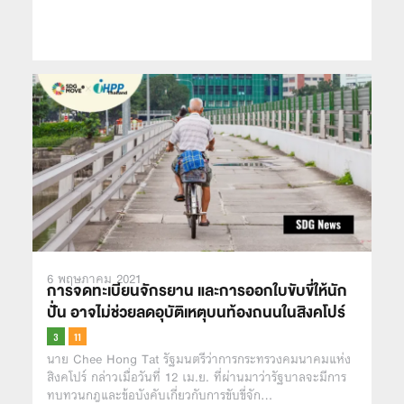
6 พฤษภาคม 2021
การจดทะเบียนจักรยาน และการออกใบขับขี่ให้นัก
ปั่น อาจไม่ช่วยลดอุบัติเหตุบนท้องถนนในสิงคโปร์
นาย Chee Hong Tat รัฐมนตรีว่าการกระทรวงคมนาคมแห่ง
สิงคโปร์ กล่าวเมื่อวันที่ 12 เม.ย. ที่ผ่านมาว่ารัฐบาลจะมีการ
ทบทวนกฎและข้อบังคับเกี่ยวกับการขับขี่จัก…