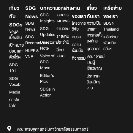
เกี่ยว
SDG
บทความ
เอกสาร
งาน
เกี่ยว
เครือข่าย
SDG
เอกสาร
กับ
News
ของเรา
กับเรา
ของเรา
Insights
เผยแพร่
SDG
โครงการ
ความเป็น
SDSN
SDGs
SDG
งานวิจัย
News
วิจัย
มาและ
Thailand
ข้อมูล
Updates
การก่อตั้ง
รายงาน
SDG
อบรม
เครือข่าย
เบื้องต้น
องค์กร
Director’s
ประจำปี
Recomments
พันธมิต
ความ
เป้าหมาย
Note
บุคลากร
รอื่นๆ
สื่อนำ
HLPF &
ร่วมมือ
ย่อย และ
Voice of
เสนอ
VNR
คณาจารย์
ตัวชี้วัด
กิจกรรม
SDG
และผู้
SDG
Move
เชี่ยวชาญ
101
Editor’s
ประกาศ
SDG
Pick
รับสมัคร
Vocab
งาน
SDGs in
Media
Action
การใช้
โลโก้
คณะเศรษฐศาสตร์ มหาวิทยาลัยธรรมศาสตร์