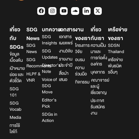
เกี่ยว
SDG
บทความ
เอกสาร
งาน
เกี่ยว
เครือข่าย
SDG
เอกสาร
กับ
News
ของเรา
กับเรา
ของเรา
Insights
เผยแพร่
SDG
โครงการ
ความเป็น
SDSN
SDGs
SDG
งานวิจัย
News
วิจัย
มาและ
Thailand
ข้อมูล
Updates
การก่อตั้ง
รายงาน
SDG
อบรม
เครือข่าย
เบื้องต้น
องค์กร
Director’s
ประจำปี
Recomments
พันธมิต
ความ
เป้าหมาย
Note
บุคลากร
รอื่นๆ
สื่อนำ
HLPF &
ร่วมมือ
ย่อย และ
Voice of
เสนอ
VNR
คณาจารย์
ตัวชี้วัด
กิจกรรม
SDG
และผู้
SDG
Move
เชี่ยวชาญ
101
Editor’s
ประกาศ
SDG
Pick
รับสมัคร
Vocab
งาน
SDGs in
Media
Action
การใช้
โลโก้