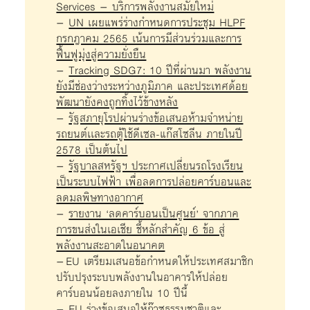
Services – บริการพลังงานสมัยใหม่
–
UN เผยแพร่ร่างกำหนดการประชุม HLPF
กรกฎาคม 2565 เน้นการมีส่วนร่วมและการ
ฟื้นฟูมุ่งสู่ความยั่งยืน
–
Tracking SDG7: 10 ปีที่ผ่านมา พลังงาน
ยังมีช่องว่างระหว่างภูมิภาค และประเทศด้อย
พัฒนายังคงถูกทิ้งไว้ข้างหลัง
–
รัฐสภายุโรปผ่านร่างข้อเสนอห้ามจำหน่าย
รถยนต์เเละรถตู้ใช้ดีเซล-แก๊สโซลีน ภายในปี
2578 เป็นต้นไป
–
รัฐบาลสหรัฐฯ ประกาศเปลี่ยนรถโรงเรียน
เป็นระบบไฟฟ้า เพื่อลดการปล่อยคาร์บอนและ
ลดมลพิษทางอากาศ
–
รายงาน ‘ลดคาร์บอนเป็นศูนย์’ จากภาค
การขนส่งในเอเชีย ชี้หลักสำคัญ 6 ข้อ สู่
พลังงานสะอาดในอนาคต
–
EU เตรียมเสนอข้อกำหนดให้ประเทศสมาชิก
ปรับปรุงระบบพลังงานในอาคารให้ปล่อย
คาร์บอนน้อยลงภายใน 10 ปีนี้
–
EU ร่างข้อเสนอให้ก๊าซธรรมชาติและ