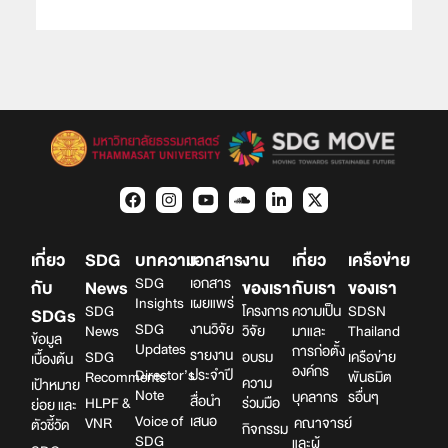
เกี่ยว
SDG
บทความ
เอกสาร
งาน
เกี่ยว
เครือข่าย
SDG
เอกสาร
กับ
News
ของเรา
กับเรา
ของเรา
Insights
เผยแพร่
SDG
โครงการ
ความเป็น
SDSN
SDGs
SDG
งานวิจัย
News
วิจัย
มาและ
Thailand
ข้อมูล
Updates
การก่อตั้ง
รายงาน
SDG
อบรม
เครือข่าย
เบื้องต้น
องค์กร
Director’s
ประจำปี
Recomments
พันธมิต
ความ
เป้าหมาย
Note
บุคลากร
รอื่นๆ
สื่อนำ
HLPF &
ร่วมมือ
ย่อย และ
Voice of
เสนอ
VNR
คณาจารย์
ตัวชี้วัด
กิจกรรม
SDG
และผู้