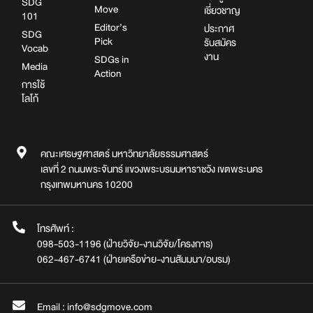
SDG
Move
เชี่ยวชาญ
101
Editor’s
ประกาศ
SDG
Pick
รับสมัคร
Vocab
งาน
SDGs in
Media
Action
การใช้
โลโก้
คณะเศรษฐศาสตร์ มหาวิทยาลัยธรรมศาสตร์
เลขที่ 2 ถนนพระจันทร์ แขวงพระบรมมหาราชวัง เขตพระนคร
กรุงเทพมหานคร 10200
โทรศัพท์ :
098-503-1196 (ฝ่ายวิจัย-งานวิจัย/โครงการ)
062-467-6741 (ฝ่ายเครือข่าย-งานสัมมนา/อบรม)
Email : info@sdgmove.com