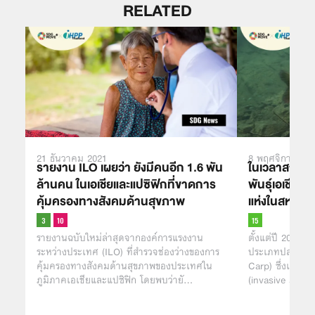
RELATED
21 ธันวาคม 2021
8 พฤศจิกายน 2
รายงาน ILO เผยว่า ยังมีคนอีก 1.6 พัน
ในเวลาสามปี
ล้านคน ในเอเชียและแปซิฟิกที่ขาดการ
พันธุ์เอเชียท
คุ้มครองทางสังคมด้านสุขภาพ
แห่งในสหรัฐ ไ
รายงานฉบับใหม่ล่าสุดจากองค์การแรงงาน
ตั้งแต่ปี 2018 
ระหว่างประเทศ (ILO) ที่สำรวจช่องว่างของการ
ประเภทปลาไน หร
คุ้มครองทางสังคมด้านสุขภาพของประเทศใน
Carp) ซึ่งเป็นชนิด
ภูมิภาคเอเชียและแปซิฟิก โดยพบว่ายั…
(invasive alien