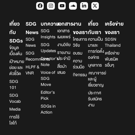
เกี่ยว
SDG
บทความ
เอกสาร
งาน
เกี่ยว
เครือข่าย
SDG
เอกสาร
กับ
News
ของเรา
กับเรา
ของเรา
Insights
เผยแพร่
SDG
โครงการ
ความเป็น
SDSN
SDGs
SDG
งานวิจัย
News
วิจัย
มาและ
Thailand
ข้อมูล
Updates
การก่อตั้ง
รายงาน
SDG
อบรม
เครือข่าย
เบื้องต้น
องค์กร
Director’s
ประจำปี
Recomments
พันธมิต
ความ
เป้าหมาย
Note
บุคลากร
รอื่นๆ
สื่อนำ
HLPF &
ร่วมมือ
ย่อย และ
Voice of
เสนอ
VNR
คณาจารย์
ตัวชี้วัด
กิจกรรม
SDG
และผู้
SDG
Move
เชี่ยวชาญ
101
Editor’s
ประกาศ
SDG
Pick
รับสมัคร
Vocab
งาน
SDGs in
Media
Action
การใช้
โลโก้