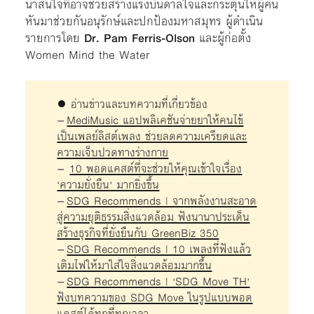
น่าสนใจที่อาจช่วยสร้างแรงบันดาลใจและกระตุ้นให้ผู้คน
หันมาช่วยกันอนุรักษ์และปกป้องมหาสมุทร ผู้ดำเนิน
รายการโดย
Dr. Pam Ferris-Olson
และผู้ก่อตั้ง
Women Mind the Water
● อ่านข่าวและบทความที่เกี่ยวข้อง
–
MediMusic แอปพลิเคชันจ่ายยาให้คนไข้
เป็นเพลย์ลิสต์เพลง ช่วยลดความเครียดและ
ความเจ็บปวดทางร่างกาย
–
10 พอดแคสต์ที่จะช่วยให้คุณเข้าใจเรื่อง
‘ความยั่งยืน’ มากยิ่งขึ้น
–
SDG Recommends | จากพลังงานสะอาด
สู่ความยุติธรรมสิ่งแวดล้อม ฟังนานาประเด็น
สร้างธุรกิจที่ยั่งยืนกับ GreenBiz 350
–
SDG Recommends | 10 เพลงที่ฟังแล้ว
เติมไฟให้มาใส่ใจสิ่งแวดล้อมมากขึ้น
–
SDG Recommends | ‘SDG Move TH’
ฟังบทความของ SDG Move ในรูปแบบพอด
แคสต์ได้ทุกที่ทุกเวลา