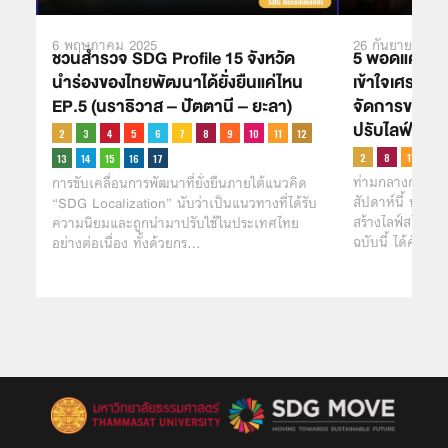
6 พฤษภาคม 2025
26 กันยายน 202
ชวนสำรวจ SDG Profile 15 จังหวัด
5 พอดแคสต์ด้า
นำร่องของไทยพัฒนาได้ยั่งยืนแค่ไหน
เข้าใจเศรษฐก
EP.5 (นราธิวาส – ปัตตานี – ยะลา)
จัดการขยะ พ
ปรับไลฟ์สไตล์เ
ท่ามกลางกระแสข่
การขับเคลื่อนการพัฒนาที่ยั่งยืนภายใต้แนวคิด
สัปดาห์นี้ หาก
“SDG Localization” นับว่าเป็นแนวทางที่ได้รับ
สร้างไลฟ์สไตล์ท
ความนิยมและถูกนำมาปรับใช้ในประเทศไทย
ฉบับนี้ ได้คัด
อย่างต่อเนื่อง ทั้งด้วยกร…