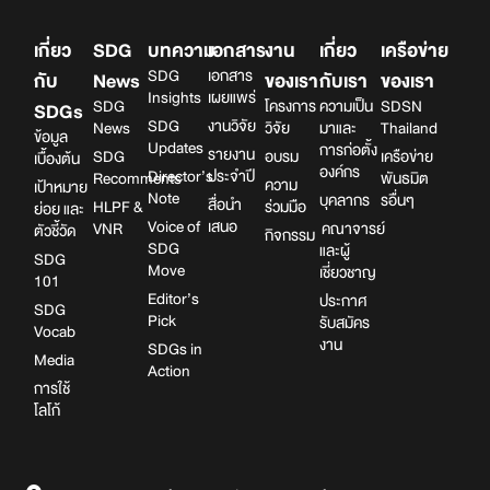
เกี่ยว
SDG
บทความ
เอกสาร
งาน
เกี่ยว
เครือข่าย
SDG
เอกสาร
กับ
News
ของเรา
กับเรา
ของเรา
Insights
เผยแพร่
SDG
โครงการ
ความเป็น
SDSN
SDGs
SDG
งานวิจัย
News
วิจัย
มาและ
Thailand
ข้อมูล
Updates
การก่อตั้ง
รายงาน
SDG
อบรม
เครือข่าย
เบื้องต้น
องค์กร
Director’s
ประจำปี
Recomments
พันธมิต
ความ
เป้าหมาย
Note
บุคลากร
รอื่นๆ
สื่อนำ
HLPF &
ร่วมมือ
ย่อย และ
Voice of
เสนอ
VNR
คณาจารย์
ตัวชี้วัด
กิจกรรม
SDG
และผู้
SDG
Move
เชี่ยวชาญ
101
Editor’s
ประกาศ
SDG
Pick
รับสมัคร
Vocab
งาน
SDGs in
Media
Action
การใช้
โลโก้