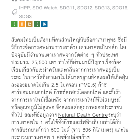
IHPP
,
SDG Watch
,
SDG11
,
SDG12
,
SDG13
,
SDG16
,
SDG3
สังคมไทยเป็นสังคมที่คนส่วนใหญ่นับถือศาสนาพุทธ ซึ่งมี
วิธีการจัดการศพผ่านการเผาด้วยเตาเผาศพเป็นหลัก โดย
ปัจจุบันมีจำนวนเตาเผาศพจากวัดต่าง ๆ ทั่วประเทศ
ประมาณ 25,500 เตา ทำให้ที่ผ่านมามีปัญหาเรื่องร้อง
เรียนเกี่ยวกับเขม่าควันและกลิ่นจากการเผาศพอยู่เป็น
ระยะ ในบางวัดที่เตาเผาไม่ได้มาตรฐานยังส่งผลให้เกิดฝุ่น
ละอองขนาดไม่เกิน 2.5 ไมครอน (PM2.5) ก๊าซ
คาร์บอนมอนอกไซด์ ก๊าซซัลเฟอร์ไดออกไซด์ และขี้เถ้า
จากการเผาไหม้เชื้อเพลิง จากการเผาไหม้ที่ไม่สมบูรณ์
หรืออุณหภูมิไม่สูงพอ จึงส่งผลต่อสุขภาพของประชาชน
ทั่วไป ขณะที่ข้อมูลจาก
Natural Death Centre
ระบุว่า
การเผาศพใน 1 ครั้งใช้ทั้งก๊าซและไฟฟ้าเทียบเท่าได้กับ
การขับรถยนต์กว่า 500 ไมล์ (ราว 805 กิโลเมตร) และใน
กระบวนการเผาศพ 1 ศพยังปล่อยก๊าซ