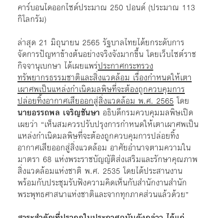
คาร์บอนไดออกไซด์ประมาณ 250 ปอนด์ (ประมาณ 113
กิโลกรัม)
ล่าสุด 21 มิถุนายน 2565 รัฐบาลไทยได้ยกระดับการ
จัดการปัญหาข้างต้นอย่างจริงจังมากขึ้น โดยเว็บไซต์ราช
กิจจานุเบกษา ได้เผยแพร่
ประกาศกระทรวง
ทรัพยากรธรรมชาติและสิ่งแวดล้อม เรื่องกำหนดให้เตา
เผาศพเป็นแหล่งกำเนิดมลพิษที่จะต้องถูกควบคุมการ
ปล่อยทิ้งอากาศเสียออกสู่สิ่งแวดล้อม พ.ศ. 2565
โดย
นายอรรถพล เจริญชันษา
อธิบดีกรมควบคุมมลพิษเปิด
เผยว่า
“เห็นสมควรปรับปรุงการกำหนดให้เตาเผาศพเป็น
แหล่งกำเนิดมลพิษที่จะต้องถูกควบคุมการปล่อยทิ้ง
อากาศเสียออกสู่สิ่งแวดล้อม อาศัยอำนาจตามความใน
มาตรา 68 แห่งพระราชบัญญัติส่งเสริมและรักษาคุณภาพ
สิ่งแวดล้อมแห่งชาติ พ.ศ. 2535 โดยได้ประสานงาน
พร้อมกับประชุมรับฟังความคิดเห็นกับสำนักงานสำนัก
พระพุทธศาสนาแห่งชาติและจากทุกภาคส่วนแล้วด้วย”
สาระสำคัญที่ปรากฏในประกาศฉบับดังกล่าว ได้แก่