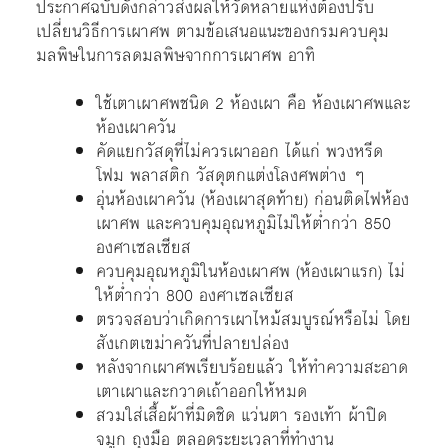
ประกาศฉบับดังกล่าวส่งผลให้วัดหลายแห่งต้องปรับ
เปลี่ยนวิธีการเผาศพ ตามข้อเสนอแนะของกรมควบคุม
มลพิษในการลดมลพิษจากการเผาศพ อาทิ
ใช้เตาเผาศพชนิด 2 ห้องเผา คือ ห้องเผาศพและ
ห้องเผาควัน
คัดแยกวัสดุที่ไม่ควรเผาออก ได้แก่ พวงหรีด
โฟม พลาสติก วัสดุตกแต่งโลงศพต่าง ๆ
อุ่นห้องเผาควัน (ห้องเผาสุดท้าย) ก่อนติดไฟห้อง
เผาศพ และควบคุมอุณหภูมิไม่ให้ต่ำกว่า 850
องศาเซลเซียส
ควบคุมอุณหภูมิในห้องเผาศพ (ห้องเผาแรก) ไม่
ให้ต่ำกว่า 800 องศาเซลเซียส
ตรวจสอบว่าเกิดการเผาไหม้สมบูรณ์หรือไม่ โดย
สังเกตเขม่าควันที่ปลายปล่อง
หลังจากเผาศพเรียบร้อยแล้ว ให้ทำความสะอาด
เตาเผาและกวาดเถ้าออกให้หมด
สวมใส่เสื้อผ้าที่มิดชิด แว่นตา รองเท้า ผ้าปิด
จมูก ถุงมือ ตลอดระยะเวลาที่ทำงาน