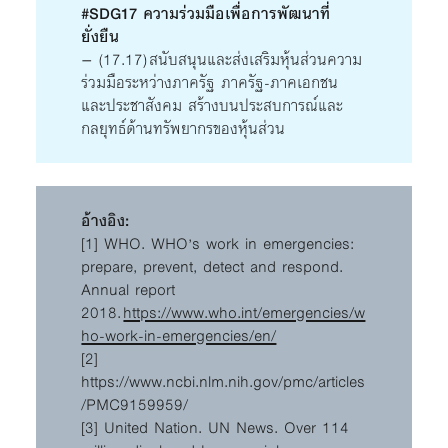
#SDG17 ความร่วมมือเพื่อการพัฒนาที่
ยั่งยืน
– (17.17) สนับสนุนและส่งเสริมหุ้นส่วนความ
ร่วมมือระหว่างภาครัฐ ภาครัฐ-ภาคเอกชน
และประชาสังคม สร้างบนประสบการณ์และ
กลยุทธ์ด้านทรัพยากรของหุ้นส่วน
อ้างอิง:
[1] WHO. WHO’s work in emergencies:
prepare, prevent, detect and respond.
Annual report
2018.
https://www.who.int/emergencies/w
ho-work-in-emergencies/en/
[2]
https://www.ncbi.nlm.nih.gov/pmc/articles
/PMC9159959/
[3] United Nation. UN News. Over 114