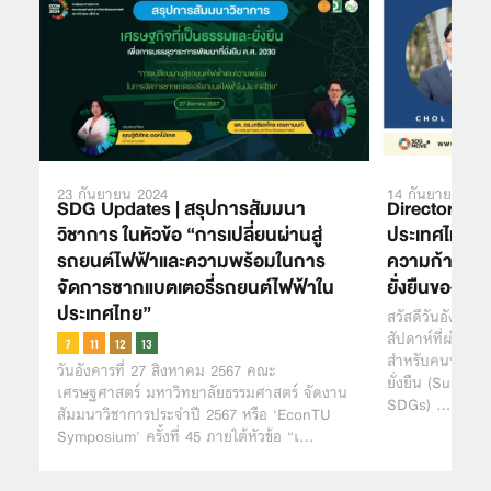
23 กันยายน 2024
14 กันยายน 202
SDG Updates | สรุปการสัมมนา
Director’s 
วิชาการ ในหัวข้อ “การเปลี่ยนผ่านสู่
ประเทศไทย S
รถยนต์ไฟฟ้าและความพร้อมในการ
ความก้าวหน้
จัดการซากแบตเตอรี่รถยนต์ไฟฟ้าใน
ยั่งยืนของปร
ประเทศไทย”
สวัสดีวันอังคารค
สัปดาห์ที่ผ่านมา
สำหรับคนทำงานด
วันอังคารที่ 27 สิงหาคม 2567 คณะ
ยั่งยืน (Sustai
เศรษฐศาสตร์ มหาวิทยาลัยธรรมศาสตร์ จัดงาน
SDGs) …
สัมมนาวิชาการประจำปี 2567 หรือ ‘EconTU
Symposium’ ครั้งที่ 45 ภายใต้หัวข้อ “เ…