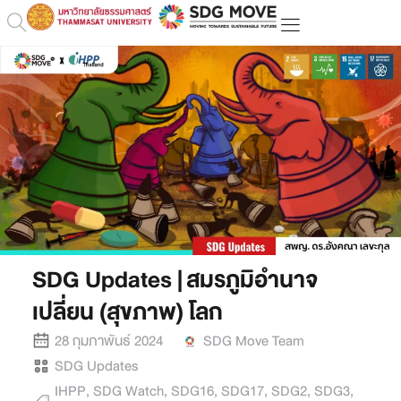
SDG Updates | สมรภูมิอำนาจ
เปลี่ยน (สุขภาพ) โลก
28 กุมภาพันธ์ 2024
SDG Move Team
SDG Updates
IHPP
,
SDG Watch
,
SDG16
,
SDG17
,
SDG2
,
SDG3
,