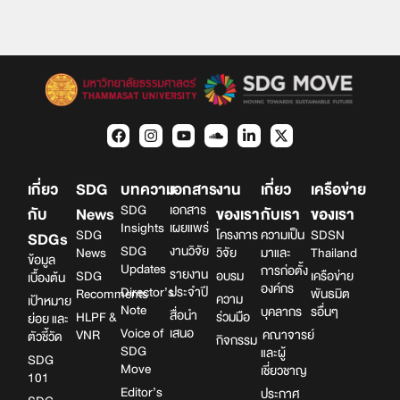
เกี่ยว
SDG
บทความ
เอกสาร
งาน
เกี่ยว
เครือข่าย
SDG
เอกสาร
กับ
News
ของเรา
กับเรา
ของเรา
Insights
เผยแพร่
SDG
โครงการ
ความเป็น
SDSN
SDGs
SDG
งานวิจัย
News
วิจัย
มาและ
Thailand
ข้อมูล
Updates
การก่อตั้ง
รายงาน
SDG
อบรม
เครือข่าย
เบื้องต้น
องค์กร
Director’s
ประจำปี
Recomments
พันธมิต
ความ
เป้าหมาย
Note
บุคลากร
รอื่นๆ
สื่อนำ
HLPF &
ร่วมมือ
ย่อย และ
Voice of
เสนอ
VNR
คณาจารย์
ตัวชี้วัด
กิจกรรม
SDG
และผู้
SDG
Move
เชี่ยวชาญ
101
Editor’s
ประกาศ