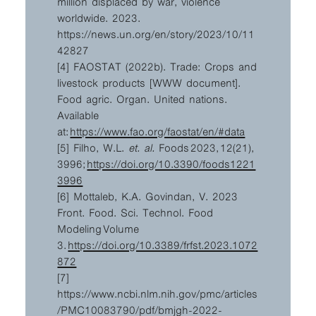
million displaced by war, violence
worldwide. 2023.
https://news.un.org/en/story/2023/10/11
42827
[4] FAOSTAT (2022b). Trade: Crops and
livestock products [WWW document].
Food agric. Organ. United nations.
Available
at:
https://www.fao.org/faostat/en/#data
[5] Filho, W.L.
et. al.
Foods 2023, 12(21),
3996;
https://doi.org/10.3390/foods1221
3996
[6] Mottaleb, K.A. Govindan, V. 2023
Front. Food. Sci. Technol. Food
Modeling Volume
3.
https://doi.org/10.3389/frfst.2023.1072
872
[7]
https://www.ncbi.nlm.nih.gov/pmc/articles
/PMC10083790/pdf/bmjgh-2022-