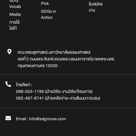
SDG
Pick
รับสมัคร
Vocab
งาน
SDGs in
Media
Action
การใช้
โลโก้
คณะเศรษฐศาสตร์ มหาวิทยาลัยธรรมศาสตร์
เลขที่ 2 ถนนพระจันทร์ แขวงพระบรมมหาราชวัง เขตพระนคร
กรุงเทพมหานคร 10200
โทรศัพท์ :
098-503-1196 (ฝ่ายวิจัย-งานวิจัย/โครงการ)
062-467-6741 (ฝ่ายเครือข่าย-งานสัมมนา/อบรม)
Email : info@sdgmove.com