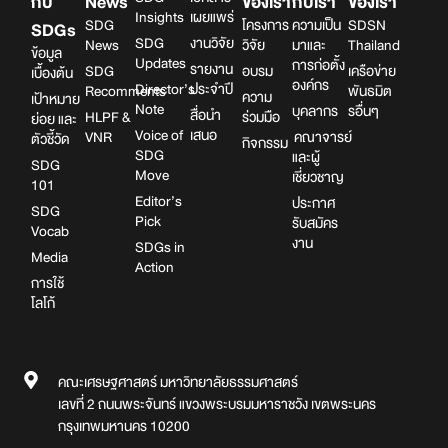
กับ
News
ของเรา
กับเรา
ของเรา
Insights
เผยแพร่
SDG
โครงการ
ความเป็น
SDSN
SDGs
SDG
งานวิจัย
News
วิจัย
มาและ
Thailand
ข้อมูล
Updates
การก่อตั้ง
รายงาน
SDG
อบรม
เครือข่าย
เบื้องต้น
องค์กร
Director’s
ประจำปี
Recomments
พันธมิต
ความ
เป้าหมาย
Note
บุคลากร
รอื่นๆ
สื่อนำ
HLPF &
ร่วมมือ
ย่อย และ
Voice of
เสนอ
VNR
คณาจารย์
ตัวชี้วัด
กิจกรรม
SDG
และผู้
SDG
Move
เชี่ยวชาญ
101
Editor’s
ประกาศ
SDG
Pick
รับสมัคร
Vocab
งาน
SDGs in
Media
Action
การใช้
โลโก้
คณะเศรษฐศาสตร์ มหาวิทยาลัยธรรมศาสตร์
เลขที่ 2 ถนนพระจันทร์ แขวงพระบรมมหาราชวัง เขตพระนคร
กรุงเทพมหานคร 10200