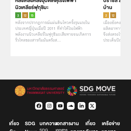
หลงเหลือหลังอุบัติเหตุโรงไฟฟ้า
บราซิล ส่งอา
นิวเคลียร์ฟุกุชิมะ
บ้าน
หลังจากปรากฏการณ์แผ่นดินไหวครั้งรุนแรงใน
เมืองยังคงมีข้อจ
ประเทศญี่ปุ่นเมื่อปี 2011 ที่ทำให้โรงไฟฟ้า
ผลิตอาหาร ปริม
พลังงานนิวเคลียร์ในฟุกุชิมะเสียหายจนเกิดการ
จึงส่งตรงไปให้ ‘
รั่วไหลของสารกัมมันตรังส…
ประเด็นปัญหาว
เกี่ยว
SDG
บทความ
เอกสาร
งาน
เกี่ยว
เครือข่าย
SDG
เอกสาร