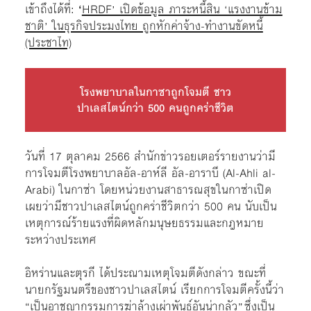
เข้าถึงได้ที่:
‘
HRDF’ เปิดข้อมูล ภาระหนี้สิน ‘แรงงานข้าม
ชาติ’ ในธุรกิจประมงไทย ถูกหักค่าจ้าง-ทำงานขัดหนี้
(ประชาไท)
โรงพยาบาลในกาซาถูกโจมตี ชาว
ปาเลสไตน์กว่า 500 คนถูกคร่าชีวิต
วันที่ 17 ตุลาคม 2566 สำนักข่าวรอยเตอร์รายงานว่ามี
การโจมตีโรงพยาบาลอัล-อาห์ลี อัล-อาราบี (Al-Ahli al-
Arabi) ในกาซ่า โดยหน่วยงานสาธารณสุขในกาซ่าเปิด
เผยว่ามีชาวปาเลสไตน์ถูกคร่าชีวิตกว่า 500 คน นับเป็น
เหตุการณ์ร้ายแรงที่ผิดหลักมนุษยธรรมและกฎหมาย
ระหว่างประเทศ
อิหร่านและตุรกี ได้ประณามเหตุโจมตีดังกล่าว ขณะที่
นายกรัฐมนตรีของชาวปาเลสไตน์ เรียกการโจมตีครั้งนี้ว่า
“เป็นอาชญากรรมการฆ่าล้างเผ่าพันธุ์อันน่ากลัว” ซึ่งเป็น