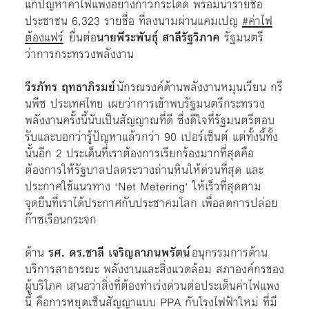
แก้ปัญหาค่าไฟแพงอย่างก้าวกระโดด พร้อมนำรายชื่อ
ประชาชน 6,323 รายชื่อ ที่ลงนามผ่านแคมเปญ
#ค่าไฟ
ต้องแฟร์
ยื่นต่อ
นายพีระพันธุ์ สาลีรัฐวิภาค
รัฐมนตรี
ว่าการกระทรวงพลังงาน
วีรภัทร ฤทธาภิรมย์
นักรณรงค์ด้านพลังงานหมุนเวียน กรี
นพีซ ประเทศไทย เผยว่าการเข้าพบรัฐมนตรีกระทรวง
พลังงานครั้งนี้นับเป็นสัญญาณที่ดี ซึ่งดีใจที่รัฐมนตรีตอบ
รับและบอกว่ารู้ปัญหาแล้วกว่า 90 เปอร์เซ็นต์ แต่ทั้งนี้ทั้ง
นั้นอีก 2 ประเด็นที่เราต้องการเรียกร้องมากที่สุดคือ
ต้องการให้รัฐบาลปลดระวางถ่านหินให้ด่วนที่สุด และ
ประกาศใช้แนวทาง ‘Net Metering’ ให้เร็วที่สุดตาม
จุดยืนที่เราได้ประกาศกับประชาคมโลก เพื่อลดการปล่อย
ก๊าซเรือนกระจก
ด้าน
รศ. ดร.ชาลี เจริญลาภนพรัตน์
อนุกรรมการด้าน
บริการสาธารณะ พลังงานและสิ่งแวดล้อม สภาองค์กรของ
ผู้บริโภค เสนอว่าสิ่งที่ต้องทำเร่งด่วนต่อประเด็นค่าไฟแพง
นี้ คือการหยุดเซ็นสัญญาแบบ PPA กับโรงไฟฟ้าใหม่ ที่มี