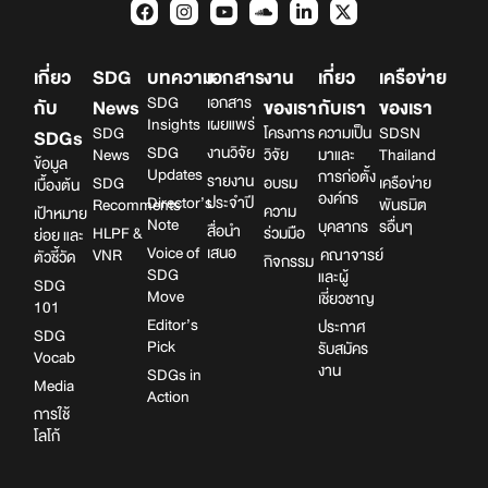
เกี่ยว
SDG
บทความ
เอกสาร
งาน
เกี่ยว
เครือข่าย
SDG
เอกสาร
กับ
News
ของเรา
กับเรา
ของเรา
Insights
เผยแพร่
SDG
โครงการ
ความเป็น
SDSN
SDGs
SDG
งานวิจัย
News
วิจัย
มาและ
Thailand
ข้อมูล
Updates
การก่อตั้ง
รายงาน
SDG
อบรม
เครือข่าย
เบื้องต้น
องค์กร
Director’s
ประจำปี
Recomments
พันธมิต
ความ
เป้าหมาย
Note
บุคลากร
รอื่นๆ
สื่อนำ
HLPF &
ร่วมมือ
ย่อย และ
Voice of
เสนอ
VNR
คณาจารย์
ตัวชี้วัด
กิจกรรม
SDG
และผู้
SDG
Move
เชี่ยวชาญ
101
Editor’s
ประกาศ
SDG
Pick
รับสมัคร
Vocab
งาน
SDGs in
Media
Action
การใช้
โลโก้