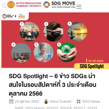
SDG Spotlight – 6 ข่าว SDGs น่า
สนใจในรอบสัปดาห์ที่ 3 ประจำเดือน
ตุลาคม 2566
24 ตุลาคม 2023
Atirut Duereh
SDG News
IHPP
,
SDG Watch
,
SDG15
,
SDG16
,
SDG17
,
SDG3
,