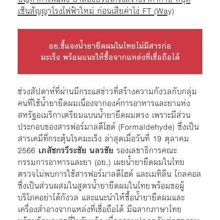
เซ็นสัญญาโรงไฟฟ้าใหม่ ก่อนเสียค่าโง่ FT
(Way)
อย.ชี้แจงน้ำยายืดผมในไทยไม่มีสารก่อ
มะเร็ง พร้อมแนะให้ซื้อจากแหล่งที่เชื่อถือได้
ช่วงสัปดาห์ที่ผ่านมีกระแสข่าวที่สร้างความกังวลกับกลุ่ม
คนที่ใช้น้ำยายืดผมเนื่องจากองค์การอาหารและยาแห่ง
สหรัฐอเมริกาเตรียมแบนน้ำยายืดผมตรง เพราะมีส่วน
ประกอบของสารฟอร์มาลดีไฮด์ (Formaldehyde) ซึ่งเป็น
สารเคมีที่กระตุ้นโรคมะเร็ง ล่าสุดเมื่อวันที่ 19 ตุลาคม
2566
เภสัชกรวีระชัย นลวชัย
รองเลขาธิการคณะ
กรรมการอาหารและยา (อย.) เผยน้ำยายืดผมในไทย
ตรวจไม่พบการใช้สารฟอร์มาลดีไฮด์ และเมทิลีน ไกลคอล
ซึ่งเป็นส่วนผสมในสูตรน้ำยายืดผมในไทย พร้อมขอผู้
บริโภคอย่าได้กังวล และแนะนำให้ซื้อน้ำยายืดผมและ
เครื่องสำอางจากแหล่งที่เชื่อถือได้ มีฉลากภาษาไทย