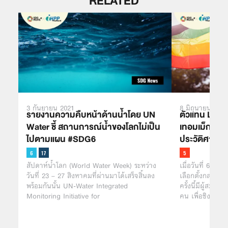
RELATED
3 กันยายน 2021
8 มิถุนายน 2021
รายงานความคืบหน้าด้านน้ำโดย UN
ตัวแทน LGBT
Water ชี้ สถานการณ์น้ำของโลกไม่เป็น
เทอมเม็กซิโก
ไปตามแผน #SDG6
ประวัติศาสตร
สัปดาห์น้ำโลก (World Water Week) ระหว่าง
เมื่อวันที่ 6 มิถ
วันที่ 23 – 27 สิงหาคมที่ผ่านมาได้เสร็จสิ้นลง
เลือกตั้งกลางเท
พร้อมกันนั้น UN-Water Integrated
ครั้งนี้มีผู้สม
Monitoring Initiative for
คน เพื่อชิงต…