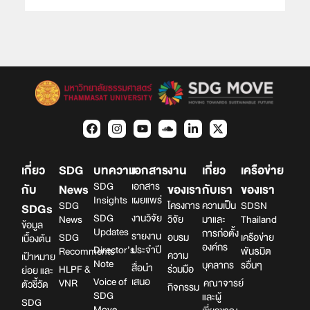
เกี่ยว
SDG
บทความ
เอกสาร
งาน
เกี่ยว
เครือข่าย
SDG
เอกสาร
กับ
News
ของเรา
กับเรา
ของเรา
Insights
เผยแพร่
SDG
โครงการ
ความเป็น
SDSN
SDGs
SDG
งานวิจัย
News
วิจัย
มาและ
Thailand
ข้อมูล
Updates
การก่อตั้ง
รายงาน
SDG
อบรม
เครือข่าย
เบื้องต้น
องค์กร
Director’s
ประจำปี
Recomments
พันธมิต
ความ
เป้าหมาย
Note
บุคลากร
รอื่นๆ
สื่อนำ
HLPF &
ร่วมมือ
ย่อย และ
Voice of
เสนอ
VNR
คณาจารย์
ตัวชี้วัด
กิจกรรม
SDG
และผู้
SDG
Move