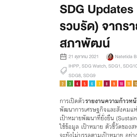
SDG Updates | 
รวบรัด) จากรา
สภาพัฒน์
21 ตุลาคม 2021
Natetida 
IHPP
,
SDG Watch
,
SDG1
,
SDG1
SDG8
,
SDG9
การเปิดตัว
รายงานความก้าวหน้
พัฒนาการเศรษฐกิจและสังคมแห่งช
เป้าหมายพัฒนาที่ยั่งยืน (Sust
ใช้ข้อมูล เป้าหมาย ตัวชี้วัดขอ
จะยังไม่บรรลุตามเป้าหมาย อย่างไ