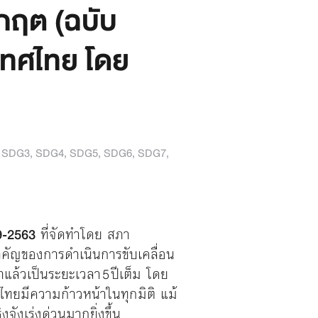
ิกฤต (ฉบับ
เทศไทย โดย
,
SDG3
,
SDG4
,
SDG5
,
SDG6
,
SDG7
,
9-2563
ที่จัดทำโดย สภา
ำคัญของการดำเนินการขับเคลื่อน
ล้วเป็นระยะเวลา 5 ปีเต็ม โดย
ไทยมีความก้าวหน้าในทุกมิติ แม้
จังเร่งด่วนมากยิ่งขึ้น