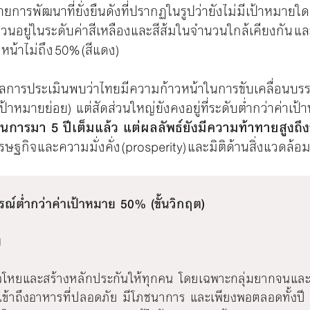
พัฒนาที่ยั่งยืนดังที่ปรากฏในรูปว่ายังไม่มีเป้าหมายใด (goa
ส่วนอยู่ในระดับค่าสีเหลืองและสีส้มในจำนวนใกล้เคียงกัน แ
หน้าไม่ถึง 50% (สีแดง)
ผลการประเมินพบว่าไทยมีความก้าวหน้าในการขับเคลื่อนบรรลุค
้าหมายย่อย) แต่สัดส่วนใหญ่ยังคงอยู่ที่ระดับต่ำกว่าค่าเป้
นการมา 5 ปีเต็มแล้ว แต่ผลลัพธ์ยังมีความท้าทายสูงถึง
ษฐกิจและความมั่งคั่ง (prosperity) และมิติด้านสิ่งแวดล้อม
ณ์ต่ำกว่าค่าเป้าหมาย 50% (ขั้นวิกฤต)
ย
วโหยและสร้างหลักประกันให้ทุกคน โดยเฉพาะกลุ่มยากจนและกล
เข้าถึงอาหารที่ปลอดภัย มีโภชนาการ และเพียงพอตลอดทั้งปี